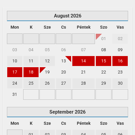
August
2026
Mon
K
Sze
Cs
Péntek
Szo
Vas
01
02
03
04
05
06
07
08
09
10
11
12
13
14
15
16
17
18
19
20
21
22
23
24
25
26
27
28
29
30
31
September
2026
Mon
K
Sze
Cs
Péntek
Szo
Vas
01
02
03
04
05
06